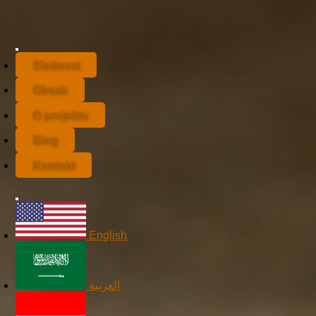
Sledovat
Obsah
O projektu
Blog
Kontakt
English
العربية