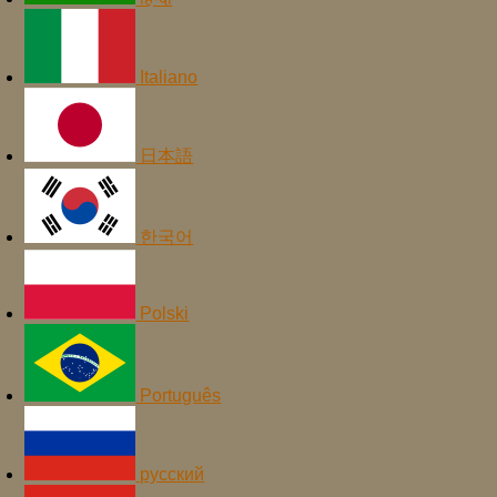
Italiano
日本語
한국어
Polski
Português
русский