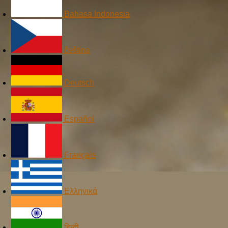
Bahasa Indonesia
čeština
Deutsch
Español
Français
Ελληνικά
हिन्दी