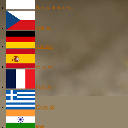
Bahasa Indonesia
čeština
Deutsch
Español
Français
Ελληνικά
हिन्दी