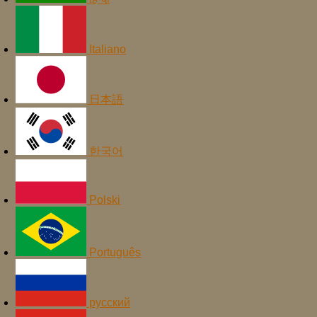
Italiano
日本語
한국어
Polski
Português
русский