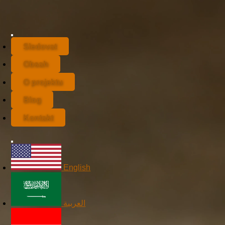
Sledovat
Obsah
O projektu
Blog
Kontakt
English
العربية