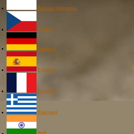
Bahasa Indonesia
čeština
Deutsch
Español
Français
Ελληνικά
हिन्दी