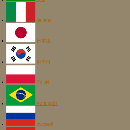
Italiano
日本語
한국어
Polski
Português
русский