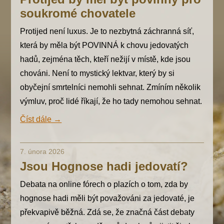
soukromé chovatele
Protijed není luxus. Je to nezbytná záchranná síť,
která by měla být POVINNÁ k chovu jedovatých
hadů, zejména těch, kteří nežijí v místě, kde jsou
chováni. Není to mystický lektvar, který by si
obyčejní smrtelníci nemohli sehnat. Zmíním několik
výmluv, proč lidé říkají, že ho tady nemohou sehnat.
Číst dále →
7. února 2026
Jsou Hognose hadi jedovatí?
Debata na online fórech o plazích o tom, zda by
hognose hadi měli být považováni za jedovaté, je
překvapivě běžná. Zdá se, že značná část debaty