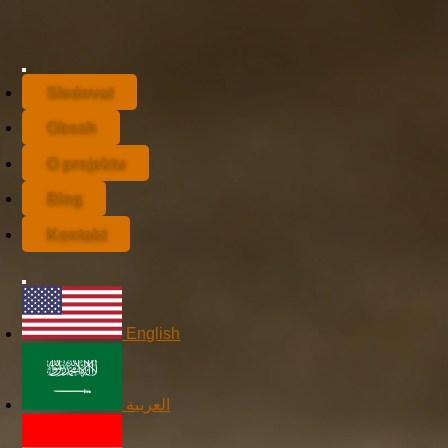
Sledovat
Obsah
O projektu
Blog
Kontakt
English
العربية